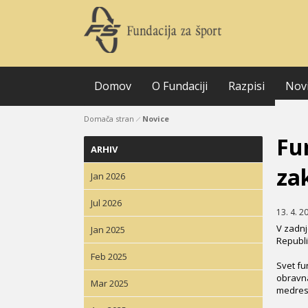
Domov
O Fundaciji
Razpisi
Nov
Domača stran
Novice
Fu
ARHIV
za
Jan 2026
Jul 2026
13. 4. 2
V zadnj
Jan 2025
Republik
Feb 2025
Svet fu
obravna
Mar 2025
medreso