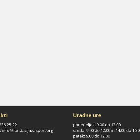
kti
Uradne ure
/236-25-22
ponedeljek: 9.00 do 12.00
: info@fundacijazasport.org
sreda: 9.00 do 12.00 in 14.00 do 16.
petek: 9.00 do 12.00