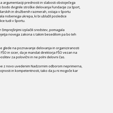
a argumentaciji prednosti in slabosti obstoječega
ki bodo dvignile stroške delovanja Fundacije za šport,
arskih in družbenih razmerah, ostaja v športu
ala nobenega ukrepa, ki bi ublažil posledice
e tudi v športu.
er čimprejšnjimi izplačili sredstev, pomagala
prejetja novega zakona s takim besedilom pa bo teh
je glede na poznavanje delovanja in organiziranosti
FŠO in sicer, da je mandat direktorja FŠO vezan na
slitev za polovični in ne polni delovni čas.
itožbe z novo uvedenim Nadzornim odborom neprimerna,
tojnosti in kompetentnosti, tako da ju ni mogoče kar