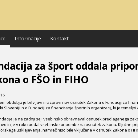
ice
Informacije
Kontakt
ndacija za šport oddala prip
kona o FŠO in FIHO
016
em obdobju je bil v javni razpravi nov osnutek Zakona o Fundaciji za financ
i Sloveniji in o Fundaciji za financiranje športnih organizacij, ki je temeljn
ndacije je na zadnji seji vsebinsko obravnaval osnutek predlaganega zakona
vo in je v roku podal vsebinske pripombe na osnutek zakona. Ključne prip
rskega usklajevanja, namreč niso bile vključene v osnutek Zakona o FIHO