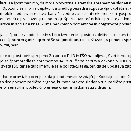
daciji za šport menimo, da morajo tovrstne sistemske spremembe sloneti n
. Opozoriti želimo na dejstvo, da predlog besedila vzpostavlja okoliščine, 
ridobile dodatna sredstva, kar v še vedno zaostrenih ekonomskih, gospod
mbnejši cilj. V Sloveniji na področju športa namreč ni bilo sprejetega dom
rske in socialne krize, ki ima nedvomno pomembne in dolgoročne posledic
ja za šport je v zadnjih letih s hitro izvedenimi postopki delitve sredstev t
teri športni organizaciji pred še večjimi finančnimi težavami, v primeru s
v, žal, manj.
or se bo postopek sprejema Zakona o FIHO in FŠO nadaljeval, Svet fundaci
je za šport predlaga spremembo 14. in 26. člena osnutka Zakona o FIHO in 
sveta FŠO ter se tako imenuje šele po izteku tega, ter, da se upošteva zapo
ndacije prav tako ocenjuje, da je nadomestitev zdajšnje Komisije za pr
 za dva povsem različna organa, ki imata pravno gledano tudi različne pris
no izenačiti in posledično enega organa nadomestiti z drugim.