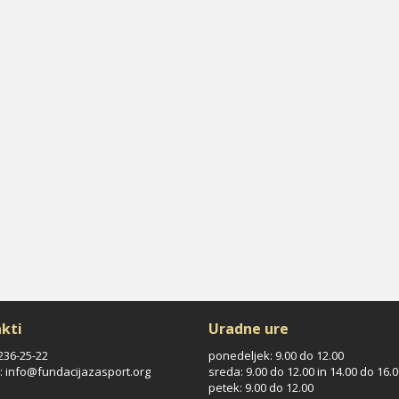
kti
Uradne ure
/236-25-22
ponedeljek: 9.00 do 12.00
: info@fundacijazasport.org
sreda: 9.00 do 12.00 in 14.00 do 16.
petek: 9.00 do 12.00