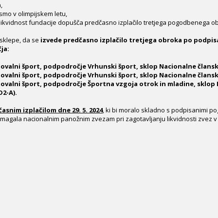
,
o v olimpijskem letu,
kvidnost fundacije dopušča predčasno izplačilo tretjega pogodbenega o
 sklepe, da se
izvede predčasno izplačilo tretjega obroka po podpis
ja:
ovalni šport, podpodročje Vrhunski šport, sklop Nacionalne člans
ovalni šport, podpodročje Vrhunski šport, sklop Nacionalne člansk
ovalni šport, podpodročje Športna vzgoja otrok in mladine, sklop
D2-A).
asnim izplačilom dne 29. 5. 2024
, ki bi moralo skladno s podpisanimi po
magala nacionalnim panožnim zvezam pri zagotavljanju likvidnosti zvez v