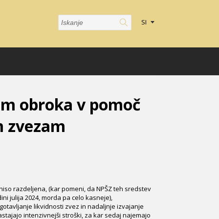
SI
lom obroka v pomoč
m zvezam
niso razdeljena, (kar pomeni, da NPŠZ teh sredstev
ini julija 2024, morda pa celo kasneje),
avljanje likvidnosti zvez in nadaljnje izvajanje
ajajo intenzivnejši stroški, za kar sedaj najemajo