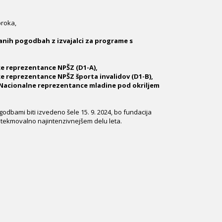
broka,
anih pogodbah z izvajalci za programe s
ke reprezentance NPŠZ (D1-A),
e reprezentance NPŠZ športa invalidov (D1-B),
 Nacionalne reprezentance mladine pod okriljem
godbami biti izvedeno šele 15. 9. 2024, bo fundacija
 tekmovalno najintenzivnejšem delu leta.