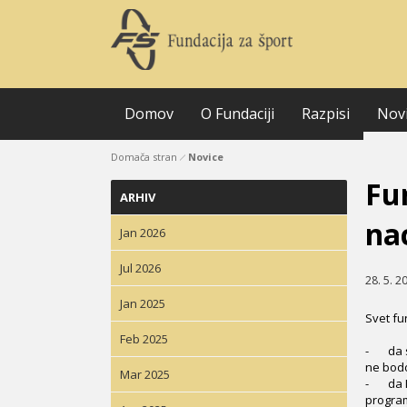
Domov
O Fundaciji
Razpisi
Nov
Domača stran
Novice
Fu
ARHIV
na
Jan 2026
Jul 2026
28. 5. 2
Jan 2025
Svet fu
Feb 2025
- da sr
ne bodo
Mar 2025
- da NP
program