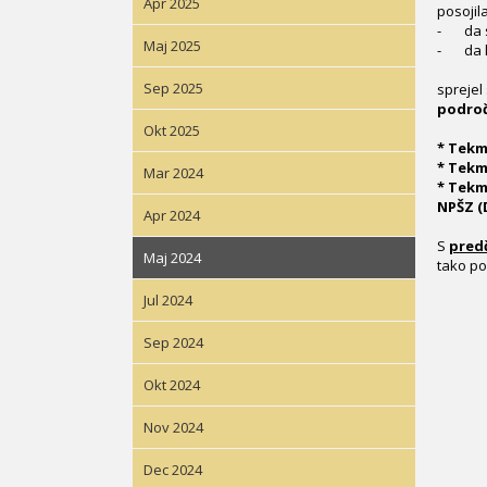
Apr 2025
posojila
- da sm
Maj 2025
- da li
Sep 2025
sprejel
področ
Okt 2025
* Tekm
* Tekm
Mar 2024
* Tekm
NPŠZ (
Apr 2024
S
predč
Maj 2024
tako po
Jul 2024
Sep 2024
Okt 2024
Nov 2024
Dec 2024