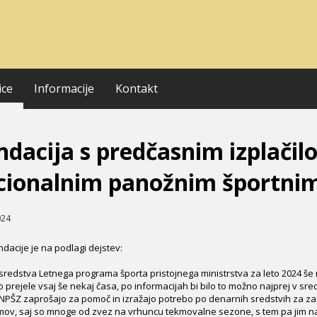
ice
Informacije
Kontakt
ndacija s predčasnim izplači
cionalnim panožnim športni
024
ndacije je na podlagi dejstev:
edstva Letnega programa športa pristojnega ministrstva za leto 2024 še 
 prejele vsaj še nekaj časa, po informacijah bi bilo to možno najprej v sred
ŠZ zaprošajo za pomoč in izražajo potrebo po denarnih sredstvih za zagot
ov, saj so mnoge od zvez na vrhuncu tekmovalne sezone, s tem pa jim nast