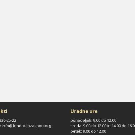
kti
Uradne ure
/236-25-22
ponedeljek: 9.00 do 12.00
: info@fundacijazasport.org
sreda: 9.00 do 12.00 in 14.00 do 16.
petek: 9.00 do 12.00