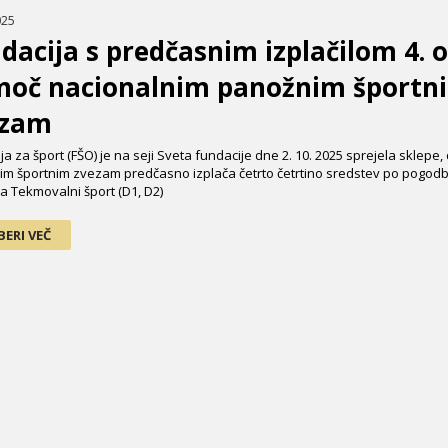
025
dacija s predčasnim izplačilom 4. 
oč nacionalnim panožnim športn
ezam
ja za šport (FŠO) je na seji Sveta fundacije dne 2. 10. 2025 sprejela sklepe
m športnim zvezam predčasno izplača četrto četrtino sredstev po pogod
a Tekmovalni šport (D1, D2)
BERI VEČ