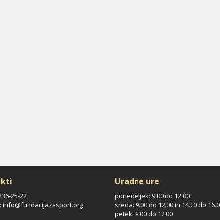
kti
Uradne ure
/236-25-22
ponedeljek: 9.00 do 12.00
: info@fundacijazasport.org
sreda: 9.00 do 12.00 in 14.00 do 16.
petek: 9.00 do 12.00