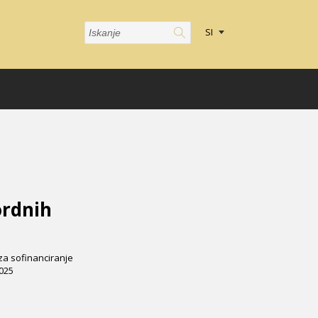
SI
ordnih
 za sofinanciranje
2025