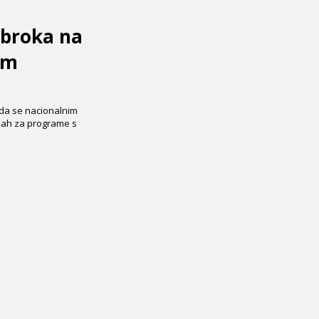
obroka na
im
, da se nacionalnim
bah za programe s