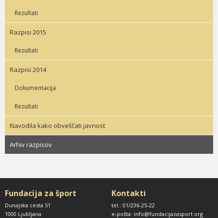
Rezultati
Razpisi 2015
Rezultati
Razpisi 2014
Dokumentacija
Rezultati
Navodila kako obveščati javnost
Arhiv razpisov
Fundacija za šport
Kontakti
Dunajska cesta 51
tel.: 01/236-25-22
1000 Ljubljana
e-pošta: info@fundacijazasport.org