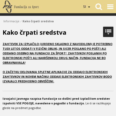
SI
Informacije
Kako črpati sredstva
Kako črpati sredstva
ZAHTEVEK ZA IZPLAČILO (UREJENO SKLADNO Z NAVODILOM) JE POTREBNO
TUDI LETOS ODDATI V FIZIČNI OBLIKI, IN SICER POSLANO PO POŠTI ALI
ODDANO OSEBNO NA FUNDACIJI ZA ŠPORT!
ZAHTEVKOV POSLANIH PO
ELEKTRONSKI POŠTI ALI KAKRŠENKOLI DRUG NAČIN, FUNDACIJA NE BO
OBRAVNAVALA!
O ZAČETKU DELOVANJA SPLETNE APLIKACIJE ZA ODDAJO ELEKTRONSKIH
ZAHTEVKOV IN NOVEM NAČINU ODDAJE ELEKTRONSKIH ZAHTEVKOV BODO
IZVAJALCI PREDHODNO OBVEŠČENI.
Izvajalci javnega razpisa fundacije so dolžni pred izplačilom sredstev
izpolniti VSE POGOJE, navedene v pogodbi s fundacijo.
Le-ti se razlikujejo
glede na predmet pogodbe.