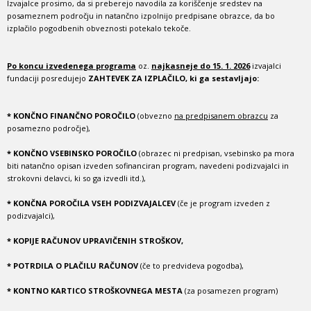
Izvajalce prosimo, da si preberejo navodila za koriščenje sredstev na
posameznem področju in natančno izpolnijo predpisane obrazce, da bo
izplačilo pogodbenih obveznosti potekalo tekoče.
Po koncu izvedenega programa
oz.
najkasneje do 15. 1. 2026
izvajalci
fundaciji posredujejo
ZAHTEVEK ZA IZPLAČILO, ki ga sestavljajo:
*
KONČNO FINANČNO POROČILO
(obvezno
na predpisanem obrazcu
za
posamezno področje),
* KONČNO VSEBINSKO POROČILO
(obrazec ni predpisan, vsebinsko pa mora
biti natančno opisan izveden sofinanciran program, navedeni podizvajalci in
strokovni delavci, ki so ga izvedli itd.),
* KONČNA POROČILA VSEH PODIZVAJALCEV
(če je program izveden z
podizvajalci),
* KOPIJE RAČUNOV UPRAVIČENIH STROŠKOV,
* POTRDILA O PLAČILU RAČUNOV
(če to predvideva pogodba),
* KONTNO KARTICO STROŠKOVNEGA MESTA
(za posamezen program)