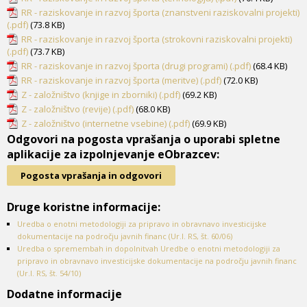
RR - raziskovanje in razvoj športa (znanstveni raziskovalni projekti)
(.pdf)
(73.8 KB)
RR - raziskovanje in razvoj športa (strokovni raziskovalni projekti)
(.pdf)
(73.7 KB)
RR - raziskovanje in razvoj športa (drugi programi) (.pdf)
(68.4 KB)
RR - raziskovanje in razvoj športa (meritve) (.pdf)
(72.0 KB)
Z - založništvo (knjige in zborniki) (.pdf)
(69.2 KB)
Z - založništvo (revije) (.pdf)
(68.0 KB)
Z - založništvo (internetne vsebine) (.pdf)
(69.9 KB)
Odgovori na pogosta vprašanja o uporabi spletne
aplikacije za izpolnjevanje eObrazcev:
Pogosta vprašanja in odgovori
Druge koristne informacije:
Uredba o enotni metodologiji za pripravo in obravnavo investicijske
dokumentacije na področju javnih financ (Ur.l. RS, št. 60/06)
Uredba o spremembah in dopolnitvah Uredbe o enotni metodologiji za
pripravo in obravnavo investicijske dokumentacije na področju javnih financ
(Ur.l. RS, št. 54/10)
Dodatne informacije