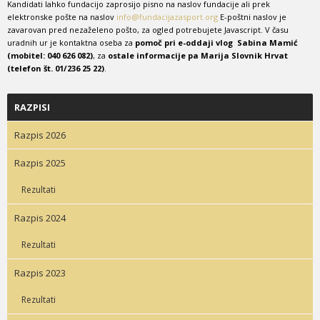
Kandidati lahko fundacijo zaprosijo pisno na naslov fundacije ali prek
elektronske pošte na naslov
info@fundacijazasport.org
E-poštni naslov je
zavarovan pred nezaželeno pošto, za ogled potrebujete Javascript. V času
uradnih ur je kontaktna oseba za
pomoč pri e-oddaji vlog Sabina Mamić
(mobitel: 040 626 082)
, za
ostale informacije pa Marija Slovnik Hrvat
(telefon št. 01/236 25 22)
.
RAZPISI
Razpis 2026
Razpis 2025
Rezultati
Razpis 2024
Rezultati
Razpis 2023
Rezultati