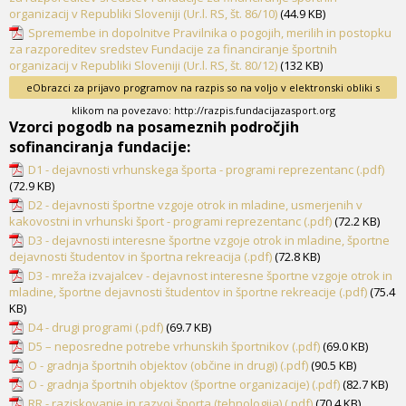
organizacij v Republiki Sloveniji (Ur.l. RS, št. 86/10)
(44.9 KB)
Spremembe in dopolnitve Pravilnika o pogojih, merilih in postopku
za razporeditev sredstev Fundacije za financiranje športnih
organizacij v Republiki Sloveniji (Ur.l. RS, št. 80/12)
(132 KB)
eObrazci za prijavo programov na razpis so na voljo v elektronski obliki s
klikom na povezavo: http://razpis.fundacijazasport.org
Vzorci pogodb na posameznih področjih
sofinanciranja fundacije:
D1 - dejavnosti vrhunskega športa - programi reprezentanc (.pdf)
(72.9 KB)
D2 - dejavnosti športne vzgoje otrok in mladine, usmerjenih v
kakovostni in vrhunski šport - programi reprezentanc (.pdf)
(72.2 KB)
D3 - dejavnosti interesne športne vzgoje otrok in mladine, športne
dejavnosti študentov in športna rekreacija (.pdf)
(72.8 KB)
D3 - mreža izvajalcev - dejavnost interesne športne vzgoje otrok in
mladine, športne dejavnosti študentov in športne rekreacije (.pdf)
(75.4
KB)
D4 - drugi programi (.pdf)
(69.7 KB)
D5 – neposredne potrebe vrhunskih športnikov (.pdf)
(69.0 KB)
O - gradnja športnih objektov (občine in drugi) (.pdf)
(90.5 KB)
O - gradnja športnih objektov (športne organizacije) (.pdf)
(82.7 KB)
RR - raziskovanje in razvoj športa (tehnologija) (.pdf)
(70.4 KB)