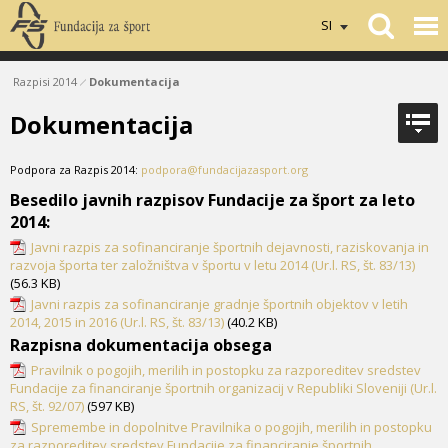
SI
Razpisi 2014
Dokumentacija
Dokumentacija
Podpora za Razpis 2014:
podpora@fundacijazasport.org
Besedilo javnih razpisov Fundacije za šport za leto
2014:
Javni razpis za sofinanciranje športnih dejavnosti, raziskovanja in
razvoja športa ter založništva v športu v letu 2014 (Ur.l. RS, št. 83/13)
(56.3 KB)
Javni razpis za sofinanciranje gradnje športnih objektov v letih
2014, 2015 in 2016 (Ur.l. RS, št. 83/13)
(40.2 KB)
Razpisna dokumentacija obsega
Pravilnik o pogojih, merilih in postopku za razporeditev sredstev
Fundacije za financiranje športnih organizacij v Republiki Sloveniji (Ur.l.
RS, št. 92/07)
(597 KB)
Spremembe in dopolnitve Pravilnika o pogojih, merilih in postopku
za razporeditev sredstev Fundacije za financiranje športnih