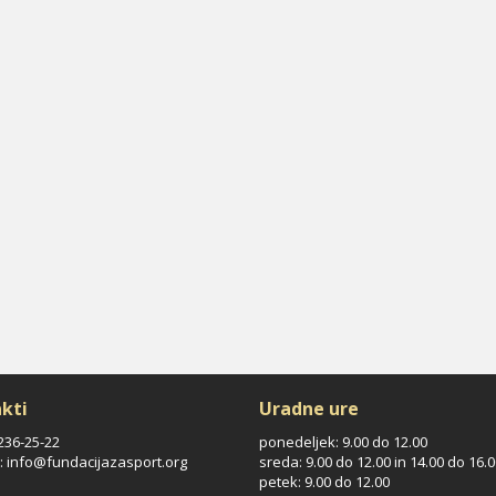
kti
Uradne ure
/236-25-22
ponedeljek: 9.00 do 12.00
: info@fundacijazasport.org
sreda: 9.00 do 12.00 in 14.00 do 16.
petek: 9.00 do 12.00