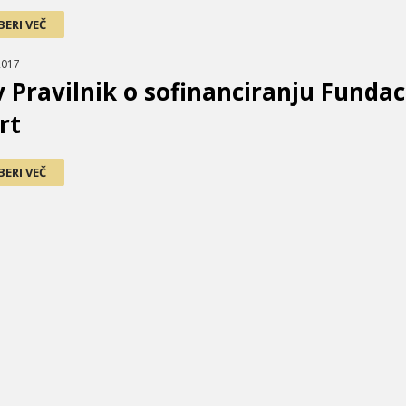
BERI VEČ
2017
 Pravilnik o sofinanciranju Fundac
rt
BERI VEČ