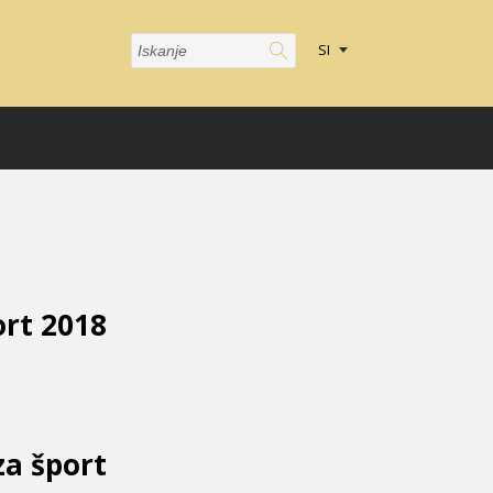
SI
ort 2018
za šport